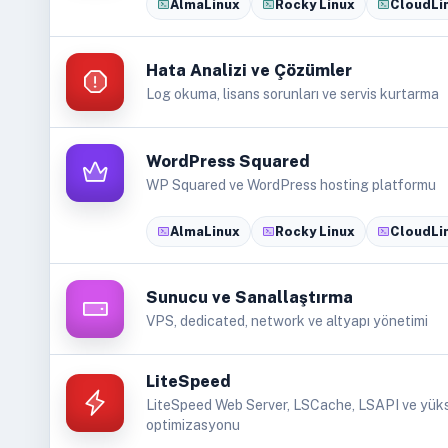
AlmaLinux
Rocky Linux
CloudLi
Hata Analizi ve Çözümler
Log okuma, lisans sorunları ve servis kurtarma
WordPress Squared
WP Squared ve WordPress hosting platformu
AlmaLinux
Rocky Linux
CloudLi
Sunucu ve Sanallaştırma
VPS, dedicated, network ve altyapı yönetimi
LiteSpeed
LiteSpeed Web Server, LSCache, LSAPI ve yüks
optimizasyonu