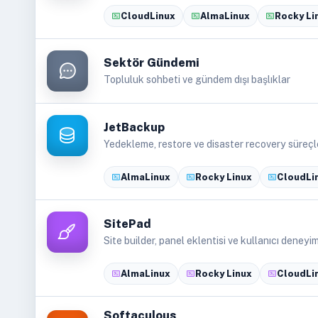
CloudLinux
AlmaLinux
Rocky Li
Sektör Gündemi
Topluluk sohbeti ve gündem dışı başlıklar
JetBackup
Yedekleme, restore ve disaster recovery süreçl
AlmaLinux
Rocky Linux
CloudLi
SitePad
Site builder, panel eklentisi ve kullanıcı deneyim
AlmaLinux
Rocky Linux
CloudLi
Softaculous