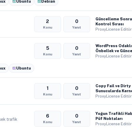
nux
Ubuntu
Debian
Güncelleme Sonras
2
0
Kontrol Sırası
Konu
Yanıt
ProxyLicense Editör
WordPress Odaklı
5
0
Önbellek ve Günce
Konu
Yanıt
ProxyLicense Editör
nux
Ubuntu
Copy Fail ve Dirty
1
0
Sunucularda Kerne
Konu
Yanıt
ProxyLicense Editör
Yoğun Trafikli Ha
6
0
Püf Noktaları
ek trafik
Konu
Yanıt
ProxyLicense Editör