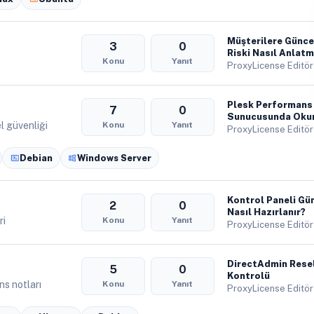
Müşterilere Günce
3
0
Riski Nasıl Anlatm
Konu
Yanıt
ProxyLicense Editör
Plesk Performans 
7
0
Sunucusunda Oku
l güvenliği
Konu
Yanıt
ProxyLicense Editör
Debian
Windows Server
Kontrol Paneli Gü
2
0
Nasıl Hazırlanır?
ri
Konu
Yanıt
ProxyLicense Editör
DirectAdmin Resel
5
0
Kontrolü
ns notları
Konu
Yanıt
ProxyLicense Editör