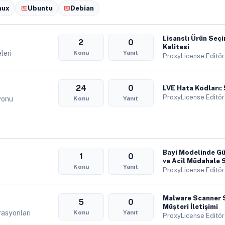
nux
Ubuntu
Debian
Lisanslı Ürün Seç
2
0
Kalitesi
leri
Konu
Yanıt
ProxyLicense Editör
24
0
LVE Hata Kodları:
ProxyLicense Editö
yonu
Konu
Yanıt
Bayi Modelinde Gü
1
0
ve Acil Müdahale S
Konu
Yanıt
ProxyLicense Editör
Malware Scanner S
5
0
Müşteri İletişimi
asyonları
Konu
Yanıt
ProxyLicense Editör