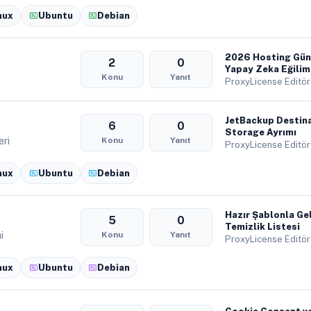
nux
Ubuntu
Debian
2026 Hosting Gün
2
0
Yapay Zeka Eğilim
Konu
Yanıt
ProxyLicense Editör
JetBackup Destina
6
0
Storage Ayrımı
eri
Konu
Yanıt
ProxyLicense Editör
nux
Ubuntu
Debian
Hazır Şablonla Ge
5
0
Temizlik Listesi
i
Konu
Yanıt
ProxyLicense Editör
nux
Ubuntu
Debian