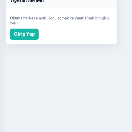
Üyelik Durumu
lleme Duyurusu Yazarken Teknik
Okuma herkese açık. Konu açmak ve yanıtlamak için giriş
alı?
yapın.
 · 09.05.2026 20:18
Giriş Yap
Booster Tavsiyelerini Üretim
ma Rehberi
 · 09.05.2026 20:18
ncellemelerinde Rollback Planı
 · 09.05.2026 20:18
ler Menü Temizliği Sonrası Yetki
 · 09.05.2026 20:18