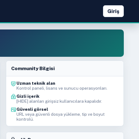
Giriş
Community Bilgisi
Uzman teknik alan
g Ürünlerinde Takip Edilecek
Kontrol paneli, lisans ve sunucu operasyonları.
ları
 · 09.05.2026 20:18
Gizli içerik
[HIDE] alanları girişsiz kullanıcılara kapalıdır.
Güvenli görsel
er Seçimi: Stable, Release ve LTS
URL veya güvenli dosya yükleme, tip ve boyut
kontrolü.
ar Verilir?
 · 09.05.2026 20:18