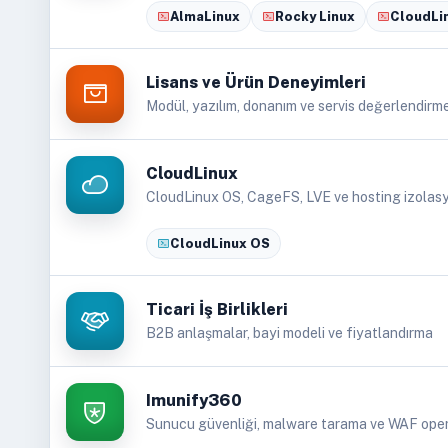
AlmaLinux
Rocky Linux
CloudLi
Lisans ve Ürün Deneyimleri
Modül, yazılım, donanım ve servis değerlendirme
CloudLinux
CloudLinux OS, CageFS, LVE ve hosting izolas
CloudLinux OS
Ticari İş Birlikleri
B2B anlaşmalar, bayi modeli ve fiyatlandırma
Imunify360
Sunucu güvenliği, malware tarama ve WAF oper