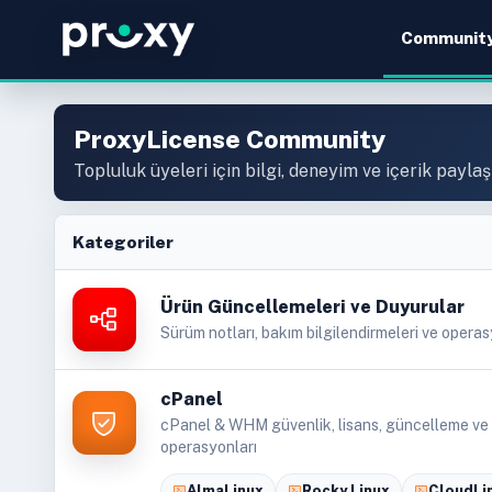
Communit
ProxyLicense Community
Topluluk üyeleri için bilgi, deneyim ve içerik paylaş
Kategoriler
Ürün Güncellemeleri ve Duyurular
Sürüm notları, bakım bilgilendirmeleri ve opera
cPanel
cPanel & WHM güvenlik, lisans, güncelleme ve
operasyonları
AlmaLinux
Rocky Linux
CloudLi