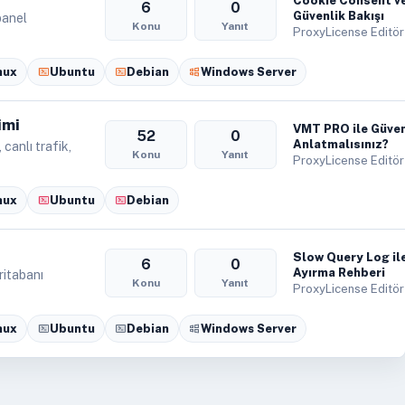
Cookie Consent ve
6
0
Güvenlik Bakışı
panel
Konu
Yanıt
ProxyLicense Editör
nux
Ubuntu
Debian
Windows Server
imi
VMT PRO ile Güven
52
0
Anlatmalısınız?
canlı trafik,
Konu
Yanıt
ProxyLicense Editör
nux
Ubuntu
Debian
Slow Query Log il
6
0
Ayırma Rehberi
ritabanı
Konu
Yanıt
ProxyLicense Editör
nux
Ubuntu
Debian
Windows Server