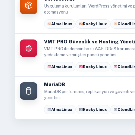
Uygulama kurulumları, WordPress yönetimi ve 
otomasyonu
AlmaLinux
Rocky Linux
CloudLi
VMT PRO Güvenlik ve Hosting Yönet
VMT PRO ile domain bazlı WAF, DDoS koruması, 
yedekleme ve müşteri paneli yönetimi
AlmaLinux
Rocky Linux
CloudLi
MariaDB
MariaDB performans, replikasyon ve güvenli ve
yönetimi
AlmaLinux
Rocky Linux
CloudLi