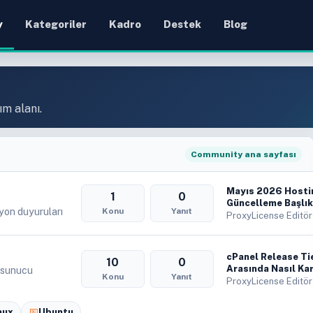
y
Kategoriler
Kadro
Destek
Blog
ım alanı.
Community ana sayfası
Mayıs 2026 Hostin
1
0
Güncelleme Başlık
syon duyuruları
Konu
Yanıt
ProxyLicense Editör
cPanel Release Ti
10
0
Arasında Nasıl Kar
 sunucu
Konu
Yanıt
ProxyLicense Editör
nux
Ubuntu