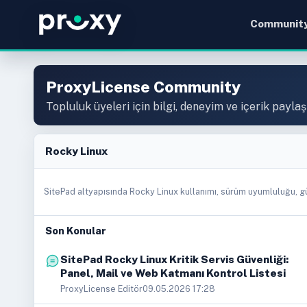
Communit
ProxyLicense Community
Topluluk üyeleri için bilgi, deneyim ve içerik paylaş
Rocky Linux
SitePad altyapısında Rocky Linux kullanımı, sürüm uyumluluğu, gü
Son Konular
SitePad Rocky Linux Kritik Servis Güvenliği:
Panel, Mail ve Web Katmanı Kontrol Listesi
ProxyLicense Editör
09.05.2026 17:28