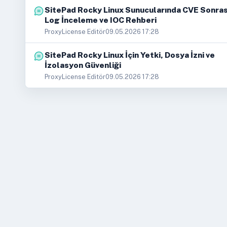
SitePad Rocky Linux Sunucularında CVE Sonras
Log İnceleme ve IOC Rehberi
ProxyLicense Editör
09.05.2026 17:28
SitePad Rocky Linux İçin Yetki, Dosya İzni ve
İzolasyon Güvenliği
ProxyLicense Editör
09.05.2026 17:28