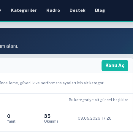
y
Kategoriler
Kadro
Destek
Blog
ım alanı.
Konu Aç
ncelleme, güvenlik ve performans ayarları için alt kategori.
Bu kategoriye ait güncel başlıklar
0
35
09.05.2026 17:28
Yanıt
Okunma