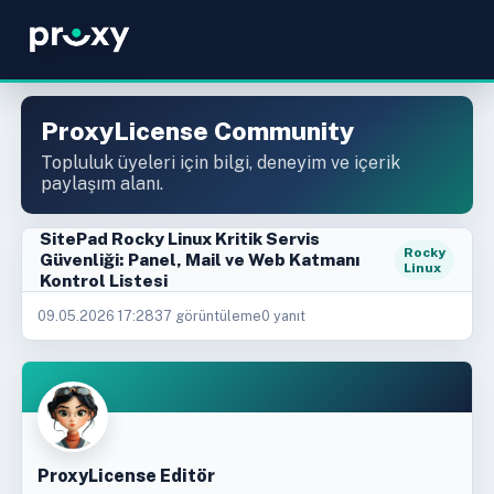
ProxyLicense Community
Topluluk üyeleri için bilgi, deneyim ve içerik
paylaşım alanı.
SitePad Rocky Linux Kritik Servis
Rocky
Güvenliği: Panel, Mail ve Web Katmanı
Linux
Kontrol Listesi
09.05.2026 17:28
37 görüntüleme
0 yanıt
ProxyLicense Editör