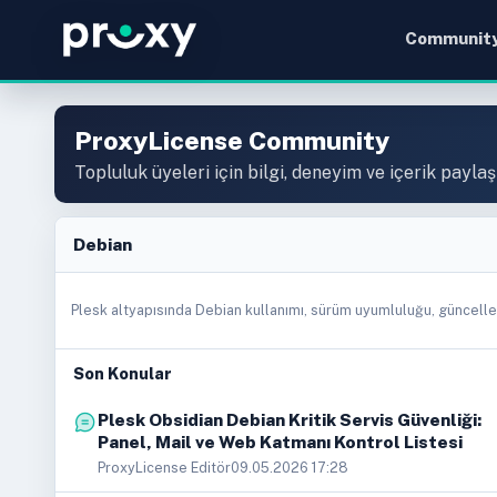
Communit
ProxyLicense Community
Topluluk üyeleri için bilgi, deneyim ve içerik paylaş
Debian
Plesk altyapısında Debian kullanımı, sürüm uyumluluğu, güncellem
Son Konular
Plesk Obsidian Debian Kritik Servis Güvenliği:
Panel, Mail ve Web Katmanı Kontrol Listesi
ProxyLicense Editör
09.05.2026 17:28