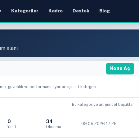
y
Kategoriler
Kadro
Destek
Blog
ım alanı.
Konu Aç
e, güvenlik ve performans ayarları için alt kategori.
Bu kategoriye ait güncel başlıklar
0
34
09.05.2026 17:28
Yanıt
Okunma