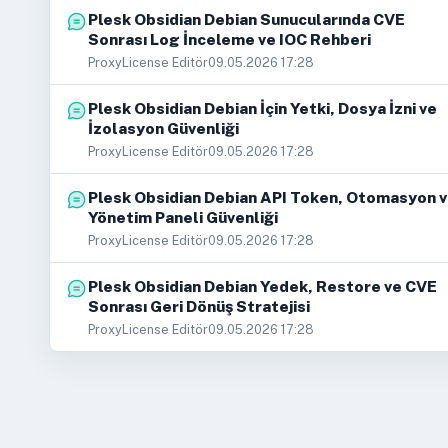
Plesk Obsidian Debian Sunucularında CVE
Sonrası Log İnceleme ve IOC Rehberi
ProxyLicense Editör
09.05.2026 17:28
Plesk Obsidian Debian İçin Yetki, Dosya İzni ve
İzolasyon Güvenliği
ProxyLicense Editör
09.05.2026 17:28
Plesk Obsidian Debian API Token, Otomasyon 
Yönetim Paneli Güvenliği
ProxyLicense Editör
09.05.2026 17:28
Plesk Obsidian Debian Yedek, Restore ve CVE
Sonrası Geri Dönüş Stratejisi
ProxyLicense Editör
09.05.2026 17:28