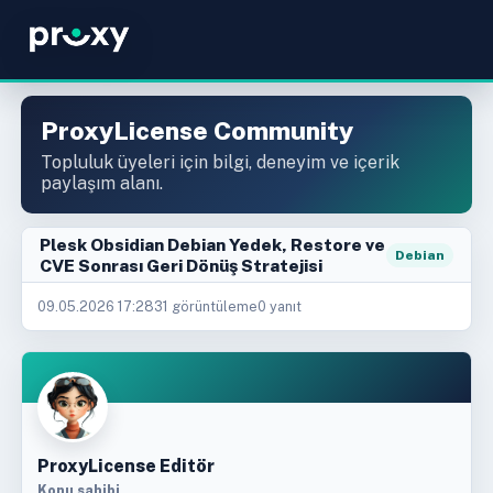
ProxyLicense Community
Topluluk üyeleri için bilgi, deneyim ve içerik
paylaşım alanı.
Plesk Obsidian Debian Yedek, Restore ve
Debian
CVE Sonrası Geri Dönüş Stratejisi
09.05.2026 17:28
31 görüntüleme
0 yanıt
ProxyLicense Editör
Konu sahibi