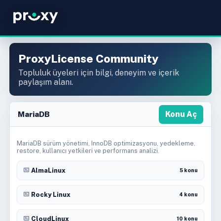
ProxyLicense Community
Topluluk üyeleri için bilgi, deneyim ve içerik
paylaşım alanı.
MariaDB
Konu Aç
MariaDB sürüm yönetimi, InnoDB optimizasyonu, yedekleme,
restore, kullanıcı yetkileri ve performans analizi.
AlmaLinux
5 konu
Rocky Linux
4 konu
CloudLinux
10 konu