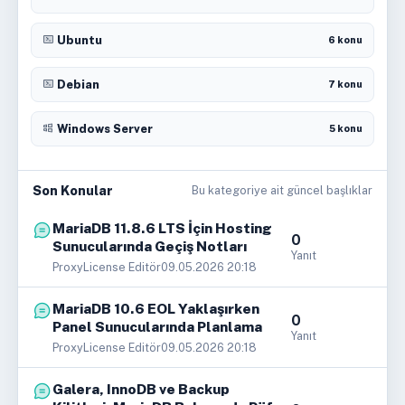
Ubuntu
6 konu
Debian
7 konu
Windows Server
5 konu
Son Konular
Bu kategoriye ait güncel başlıklar
MariaDB 11.8.6 LTS İçin Hosting
0
Sunucularında Geçiş Notları
Yanıt
ProxyLicense Editör
09.05.2026 20:18
MariaDB 10.6 EOL Yaklaşırken
0
Panel Sunucularında Planlama
Yanıt
ProxyLicense Editör
09.05.2026 20:18
Galera, InnoDB ve Backup