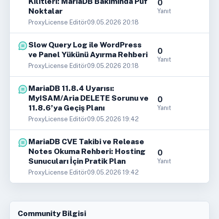
Kilitleri: MariaDB Bakımında Püf
0
Noktalar
Yanıt
ProxyLicense Editör
09.05.2026 20:18
Slow Query Log ile WordPress
0
ve Panel Yükünü Ayırma Rehberi
Yanıt
ProxyLicense Editör
09.05.2026 20:18
MariaDB 11.8.4 Uyarısı:
MyISAM/Aria DELETE Sorunu ve
0
11.8.6’ya Geçiş Planı
Yanıt
ProxyLicense Editör
09.05.2026 19:42
MariaDB CVE Takibi ve Release
Notes Okuma Rehberi: Hosting
0
Sunucuları İçin Pratik Plan
Yanıt
ProxyLicense Editör
09.05.2026 19:42
Community Bilgisi