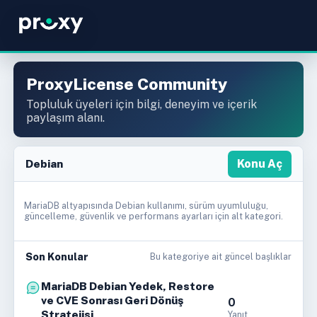
ProxyLicense Community
Topluluk üyeleri için bilgi, deneyim ve içerik
paylaşım alanı.
Debian
Konu Aç
MariaDB altyapısında Debian kullanımı, sürüm uyumluluğu,
güncelleme, güvenlik ve performans ayarları için alt kategori.
Son Konular
Bu kategoriye ait güncel başlıklar
MariaDB Debian Yedek, Restore
ve CVE Sonrası Geri Dönüş
0
Stratejisi
Yanıt