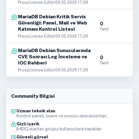
ProxyLicense Editör
09.05.2026 17:28
MariaDB Debian Kritik Servis
Güvenliği: Panel, Mail ve Web
0
Katmanı Kontrol Listesi
Yanıt
ProxyLicense Editör
09.05.2026 17:28
MariaDB Debian Sunucularında
CVE Sonrası Log İnceleme ve
0
IOC Rehberi
Yanıt
ProxyLicense Editör
09.05.2026 17:28
Community Bilgisi
Uzman teknik alan
Kontrol paneli, lisans ve sunucu operasyonları.
Gizli içerik
[HIDE] alanları girişsiz kullanıcılara kapalıdır.
Güvenli görsel