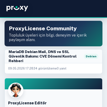
ProxyLicense Community
Topluluk üyeleri için bilgi, deneyim ve içerik
paylaşım alanı.
MariaDB Debian Mail, DNS ve SSL
Güvenlik Bakımı: CVE Dönemi Kontrol
Debian
Rehberi
09.05.2026 17:28
34 görüntüleme
0 yanıt
ProxyLicense Editör