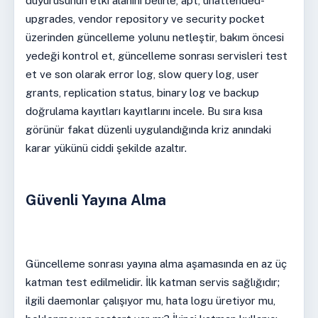
duyurusunun etki alanını belirle, apt, unattended-
upgrades, vendor repository ve security pocket
üzerinden güncelleme yolunu netleştir, bakım öncesi
yedeği kontrol et, güncelleme sonrası servisleri test
et ve son olarak error log, slow query log, user
grants, replication status, binary log ve backup
doğrulama kayıtları kayıtlarını incele. Bu sıra kısa
görünür fakat düzenli uygulandığında kriz anındaki
karar yükünü ciddi şekilde azaltır.
Güvenli Yayına Alma
Güncelleme sonrası yayına alma aşamasında en az üç
katman test edilmelidir. İlk katman servis sağlığıdır;
ilgili daemonlar çalışıyor mu, hata logu üretiyor mu,