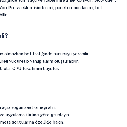
iğinde tüm suçu veritabanına atmak kolaydır. Slow query
ordPress eklentisinden mi, panel cronundan mı, bot
ilir.
li?
un olmazken bot trafiğinde sunucuyu yorabilir.
üreli yük üretip yanlış alarm oluşturabilir.
tablolar CPU tüketimini büyütür.
i açıp yoğun saat örneği alın.
ı ve uygulama türüne göre gruplayın.
eta sorgularına özellikle bakın.