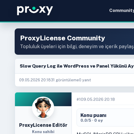
Communit
ProxyLicense Community
Topluluk üyeleri için bilgi, deneyim ve içerik paylaş
Slow Query Log ile WordPress ve Panel Yükünü Ay
09.05.2026 20:18
31 görüntüleme
0 yanıt
#1
09.05.2026 20:18
Konu puanı
0.0/5 · 0 oy
ProxyLicense Editör
Konu sahibi