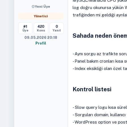
MySQL/MariaDB CPU yükseld
Yeni Üye
log doğru okunursa yükün W
trafiğinden mi geldiği ayrılab
Yönetici
#1
420
0
Üye
Konu
Yanıt
Sahada neden önem
09.05.2026 20:18
Profil
- Aynı sorgu az trafikte sor
- Panel bakım cronları kısa s
- Index eksikliği olan özel 
Kontrol listesi
- Slow query logu kısa sürel
- Sorguları domain, kullanıc
- WordPress option ve postm