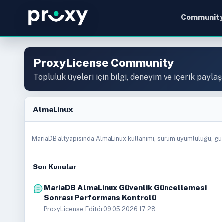
Communit
ProxyLicense Community
Topluluk üyeleri için bilgi, deneyim ve içerik paylaş
AlmaLinux
MariaDB altyapısında AlmaLinux kullanımı, sürüm uyumluluğu, gün
Son Konular
MariaDB AlmaLinux Güvenlik Güncellemesi
Sonrası Performans Kontrolü
ProxyLicense Editör
09.05.2026 17:28