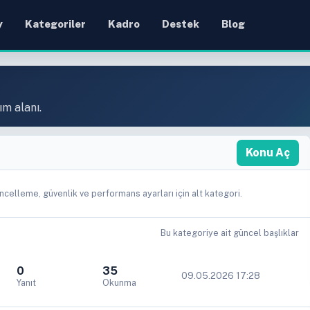
y
Kategoriler
Kadro
Destek
Blog
ım alanı.
Konu Aç
celleme, güvenlik ve performans ayarları için alt kategori.
Bu kategoriye ait güncel başlıklar
0
35
09.05.2026 17:28
Yanıt
Okunma