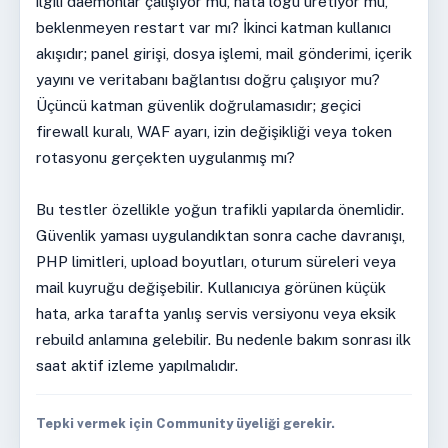
ilgili daemonlar çalışıyor mu, hata logu üretiyor mu,
beklenmeyen restart var mı? İkinci katman kullanıcı
akışıdır; panel girişi, dosya işlemi, mail gönderimi, içerik
yayını ve veritabanı bağlantısı doğru çalışıyor mu?
Üçüncü katman güvenlik doğrulamasıdır; geçici
firewall kuralı, WAF ayarı, izin değişikliği veya token
rotasyonu gerçekten uygulanmış mı?
Bu testler özellikle yoğun trafikli yapılarda önemlidir.
Güvenlik yaması uygulandıktan sonra cache davranışı,
PHP limitleri, upload boyutları, oturum süreleri veya
mail kuyruğu değişebilir. Kullanıcıya görünen küçük
hata, arka tarafta yanlış servis versiyonu veya eksik
rebuild anlamına gelebilir. Bu nedenle bakım sonrası ilk
saat aktif izleme yapılmalıdır.
Tepki vermek için Community üyeliği gerekir.