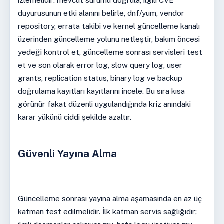
izlemelidir: mevcut sürümü doğrula, ilgili CVE
duyurusunun etki alanını belirle, dnf/yum, vendor
repository, errata takibi ve kernel güncelleme kanalı
üzerinden güncelleme yolunu netleştir, bakım öncesi
yedeği kontrol et, güncelleme sonrası servisleri test
et ve son olarak error log, slow query log, user
grants, replication status, binary log ve backup
doğrulama kayıtları kayıtlarını incele. Bu sıra kısa
görünür fakat düzenli uygulandığında kriz anındaki
karar yükünü ciddi şekilde azaltır.
Güvenli Yayına Alma
Güncelleme sonrası yayına alma aşamasında en az üç
katman test edilmelidir. İlk katman servis sağlığıdır;