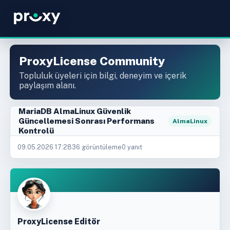
ProxyLicense Community
Topluluk üyeleri için bilgi, deneyim ve içerik
paylaşım alanı.
MariaDB AlmaLinux Güvenlik
Güncellemesi Sonrası Performans
AlmaLinux
Kontrolü
09.05.2026 17:28
36 görüntüleme
0 yanıt
ProxyLicense Editör