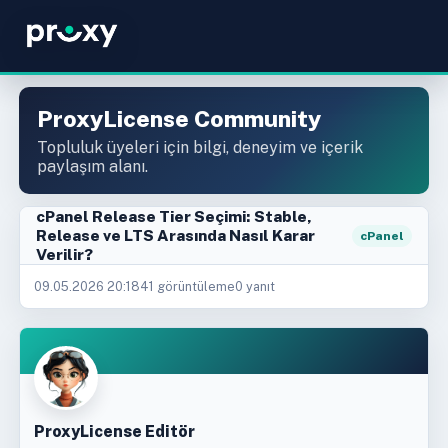
ProxyLicense Community
Topluluk üyeleri için bilgi, deneyim ve içerik
paylaşım alanı.
cPanel Release Tier Seçimi: Stable,
Release ve LTS Arasında Nasıl Karar
cPanel
Verilir?
09.05.2026 20:18
41 görüntüleme
0 yanıt
ProxyLicense Editör