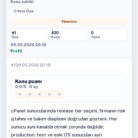
Konu sahibi
Yeni Üye
Yönetici
#1
420
0
Üye
Konu
Yanıt
09.05.2026 20:18
Profil
#1
09.05.2026 20:18
Konu puanı
0.0/5 · 0 oy
cPanel sunucularında release tier seçimi, firmanın risk
iştahını ve bakım disiplinini doğrudan gösterir. Her
sunucu aynı kanalda olmak zorunda değildir;
production, test ve eski OS sunucuları ayrı