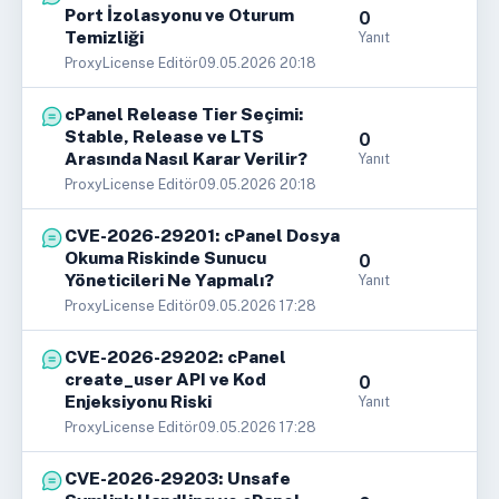
Port İzolasyonu ve Oturum
0
Temizliği
Yanıt
ProxyLicense Editör
09.05.2026 20:18
cPanel Release Tier Seçimi:
Stable, Release ve LTS
0
Arasında Nasıl Karar Verilir?
Yanıt
ProxyLicense Editör
09.05.2026 20:18
CVE-2026-29201: cPanel Dosya
Okuma Riskinde Sunucu
0
Yöneticileri Ne Yapmalı?
Yanıt
ProxyLicense Editör
09.05.2026 17:28
CVE-2026-29202: cPanel
create_user API ve Kod
0
Enjeksiyonu Riski
Yanıt
ProxyLicense Editör
09.05.2026 17:28
CVE-2026-29203: Unsafe