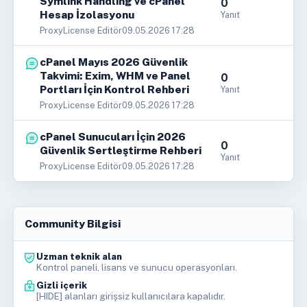
Symlink Handling ve cPanel
0
Hesap İzolasyonu
Yanıt
ProxyLicense Editör
09.05.2026 17:28
cPanel Mayıs 2026 Güvenlik
Takvimi: Exim, WHM ve Panel
0
Portları İçin Kontrol Rehberi
Yanıt
ProxyLicense Editör
09.05.2026 17:28
cPanel Sunucuları İçin 2026
0
Güvenlik Sertleştirme Rehberi
Yanıt
ProxyLicense Editör
09.05.2026 17:28
Community Bilgisi
Uzman teknik alan
Kontrol paneli, lisans ve sunucu operasyonları.
Gizli içerik
[HIDE] alanları girişsiz kullanıcılara kapalıdır.