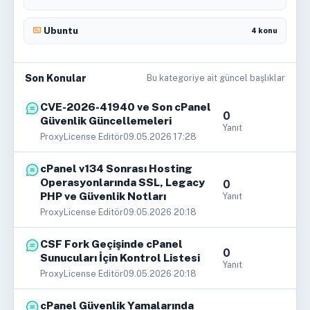
Ubuntu
4 konu
Son Konular
Bu kategoriye ait güncel başlıklar
CVE-2026-41940 ve Son cPanel
0
Güvenlik Güncellemeleri
Yanıt
ProxyLicense Editör
09.05.2026 17:28
cPanel v134 Sonrası Hosting
Operasyonlarında SSL, Legacy
0
PHP ve Güvenlik Notları
Yanıt
ProxyLicense Editör
09.05.2026 20:18
CSF Fork Geçişinde cPanel
0
Sunucuları İçin Kontrol Listesi
Yanıt
ProxyLicense Editör
09.05.2026 20:18
cPanel Güvenlik Yamalarında