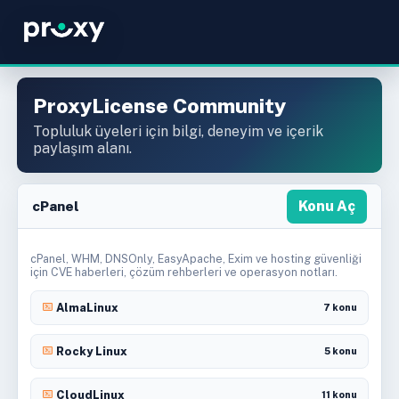
ProxyLicense Community
Topluluk üyeleri için bilgi, deneyim ve içerik
paylaşım alanı.
cPanel
Konu Aç
cPanel, WHM, DNSOnly, EasyApache, Exim ve hosting güvenliği
için CVE haberleri, çözüm rehberleri ve operasyon notları.
AlmaLinux
7 konu
Rocky Linux
5 konu
CloudLinux
11 konu