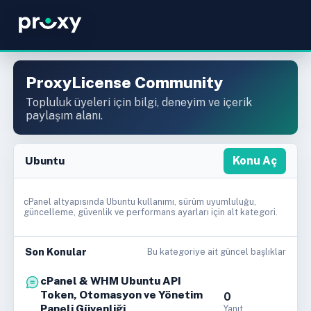
ProxyLicense Community
Topluluk üyeleri için bilgi, deneyim ve içerik
paylaşım alanı.
Ubuntu
Konu Aç
cPanel altyapısında Ubuntu kullanımı, sürüm uyumluluğu,
güncelleme, güvenlik ve performans ayarları için alt kategori.
Son Konular
Bu kategoriye ait güncel başlıklar
cPanel & WHM Ubuntu API
Token, Otomasyon ve Yönetim
0
Paneli Güvenliği
Yanıt