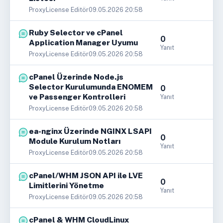
ProxyLicense Editör
09.05.2026 20:58
Ruby Selector ve cPanel
0
Application Manager Uyumu
Yanıt
ProxyLicense Editör
09.05.2026 20:58
cPanel Üzerinde Node.js
Selector Kurulumunda ENOMEM
0
ve Passenger Kontrolleri
Yanıt
ProxyLicense Editör
09.05.2026 20:58
ea-nginx Üzerinde NGINX LSAPI
0
Module Kurulum Notları
Yanıt
ProxyLicense Editör
09.05.2026 20:58
cPanel/WHM JSON API ile LVE
0
Limitlerini Yönetme
Yanıt
ProxyLicense Editör
09.05.2026 20:58
cPanel & WHM CloudLinux