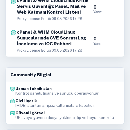
cPanel & WHM CloudLinux Kritik
Servis Güvenliği: Panel, Mail ve
0
Web Katmanı Kontrol Listesi
Yanıt
ProxyLicense Editör
09.05.2026 17:28
cPanel & WHM CloudLinux
Sunucularında CVE Sonrası Log
0
İnceleme ve IOC Rehberi
Yanıt
ProxyLicense Editör
09.05.2026 17:28
Community Bilgisi
Uzman teknik alan
Kontrol paneli, lisans ve sunucu operasyonları.
Gizli içerik
[HIDE] alanları girişsiz kullanıcılara kapalıdır.
Güvenli görsel
URL veya güvenli dosya yükleme, tip ve boyut kontrolü.