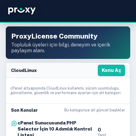
ProxyLicense Community
Topluluk üyeleri için bilgi, deneyim ve içerik
paylaşım alanı.
CloudLinux
Konu Aç
cPanel altyapısında CloudLinux kullanımı, sürüm uyumluluğu,
güncelleme, güvenlik ve performans ayarları için alt kategori.
Son Konular
Bu kategoriye ait güncel başlıklar
cPanel Sunucusunda PHP
Selector İçin 10 Adımlık Kontrol
0
Listesi
Yanıt