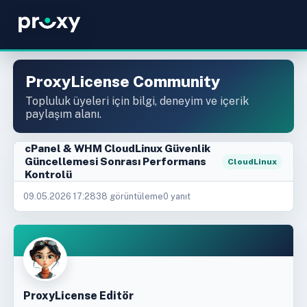
ProxyLicense Community
Topluluk üyeleri için bilgi, deneyim ve içerik
paylaşım alanı.
cPanel & WHM CloudLinux Güvenlik
Güncellemesi Sonrası Performans
CloudLinux
Kontrolü
09.05.2026 17:28
38 görüntüleme
0 yanıt
ProxyLicense Editör