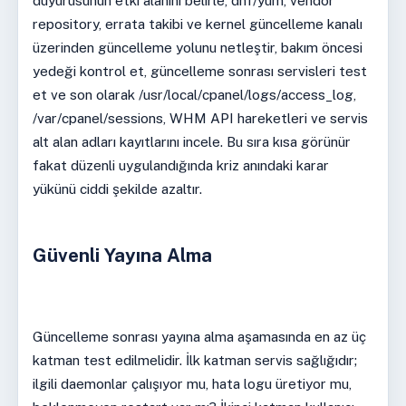
duyurusunun etki alanını belirle, dnf/yum, vendor
repository, errata takibi ve kernel güncelleme kanalı
üzerinden güncelleme yolunu netleştir, bakım öncesi
yedeği kontrol et, güncelleme sonrası servisleri test
et ve son olarak /usr/local/cpanel/logs/access_log,
/var/cpanel/sessions, WHM API hareketleri ve servis
alt alan adları kayıtlarını incele. Bu sıra kısa görünür
fakat düzenli uygulandığında kriz anındaki karar
yükünü ciddi şekilde azaltır.
Güvenli Yayına Alma
Güncelleme sonrası yayına alma aşamasında en az üç
katman test edilmelidir. İlk katman servis sağlığıdır;
ilgili daemonlar çalışıyor mu, hata logu üretiyor mu,