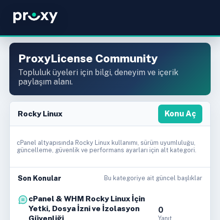
ProxyLicense Community
Topluluk üyeleri için bilgi, deneyim ve içerik
paylaşım alanı.
Rocky Linux
Konu Aç
cPanel altyapısında Rocky Linux kullanımı, sürüm uyumluluğu,
güncelleme, güvenlik ve performans ayarları için alt kategori.
Son Konular
Bu kategoriye ait güncel başlıklar
cPanel & WHM Rocky Linux İçin
Yetki, Dosya İzni ve İzolasyon
0
Güvenliği
Yanıt