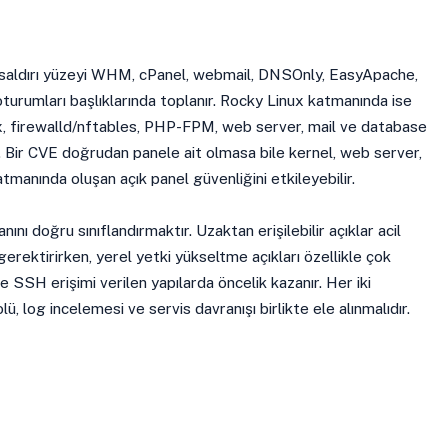
saldırı yüzeyi WHM, cPanel, webmail, DNSOnly, EasyApache,
oturumları başlıklarında toplanır. Rocky Linux katmanında ise
x, firewalld/nftables, PHP-FPM, web server, mail ve database
r. Bir CVE doğrudan panele ait olmasa bile kernel, web server,
tmanında oluşan açık panel güvenliğini etkileyebilir.
nını doğru sınıflandırmaktır. Uzaktan erişilebilir açıklar acil
gerektirirken, yerel yetki yükseltme açıkları özellikle çok
 ve SSH erişimi verilen yapılarda öncelik kazanır. Her iki
, log incelemesi ve servis davranışı birlikte ele alınmalıdır.