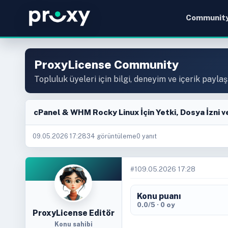
Communit
ProxyLicense Community
Topluluk üyeleri için bilgi, deneyim ve içerik paylaş
cPanel & WHM Rocky Linux İçin Yetki, Dosya İzni v
09.05.2026 17:28
34 görüntüleme
0 yanıt
#1
09.05.2026 17:28
Konu puanı
0.0/5 · 0 oy
ProxyLicense Editör
Konu sahibi