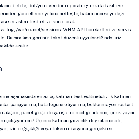
lanını belirle, dnf/yum, vendor repository, errata takibi ve
zerinden güncelleme yolunu netleştir, bakım öncesi yedeği
ası servisleri test et ve son olarak
ess_log, /var/cpanel/sessions, WHM API hareketleri ve servis
ncele. Bu sıra kısa görünür fakat düzenli uygulandığında kriz
ekilde azaltır.
a
alma aşamasında en az üç katman test edilmelidir. İlk katman
emonlar çalışıyor mu, hata logu üretiyor mu, beklenmeyen restart
ı akışıdır; panel girişi, dosya işlemi, mail gönderimi, içerik yayını
ğru çalışıyor mu? Üçüncü katman güvenlik doğrulamasıdır;
ayarı, izin değişikliği veya token rotasyonu gerçekten