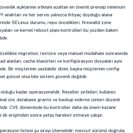
enlik açıklarının etkisini azaltan en önemli prensip minimum
 API anahtarı ve her servis yalnızca ihtiyaç duyduğu alana
erinde SELinux durumu, repo öncelikleri, firewalld zone
osyaları ve kernel reboot planı kontrolleri bu yüzden bakım
ıdır.
er özellikle migration, restore veya manuel müdahale sonrasında
load alanları, cache klasörleri ve konfigürasyon dosyaları aynı
ır. Bir müşterinin yazılabilir dizini, başka müşterinin config
el güncel olsa bile sistem güvenli değildir.
 olduğu kadar operasyoneldir. Reseller yetkileri, kullanıcı
inal izni, database grants ve backup indirme izinleri düzenli
elidir. CVE döneminde bu kontroller daha da önem kazanır
e ilk erişimden sonra yatay hareket etmeye çalışır.
rasyon listesi şu sırayı izlemelidir: mevcut sürümü doğrula,