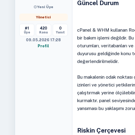
Güncel Durum
Yeni Üye
Yönetici
#1
420
0
cPanel & WHM kullanan Rock
Üye
Konu
Yanıt
bir bakım işlemi değildir. Bu
09.05.2026 17:28
oturumları, veritabanları ve
Profil
duyurusu geldiğinde konu te
değerlendirilmelidir.
Bu makalenin odak noktası ç
izinleri ve yönetici yetkil
çalıştırmak yerine ölçülebili
kurmaktır. panel seviyesind
yansıması bu yaklaşımı zorun
Riskin Çerçevesi