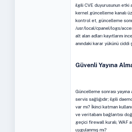
ilgili CVE duyurusunun etki a
kernel güncelleme kanalı ü
kontrol et, güncelleme sonr
/usr/local/cpanel/logs/acc
alt alan adları kayıtlarını i
anındaki karar yükünü ciddi ş
Güvenli Yayına Alm
Güncelleme sonrası yayına 
servis sağlığıdır; ilgili da
var mı? İkinci katman kullanıc
ve veritabanı bağlantısı do
geçici firewall kuralı, WAF 
uygulanmış mı?