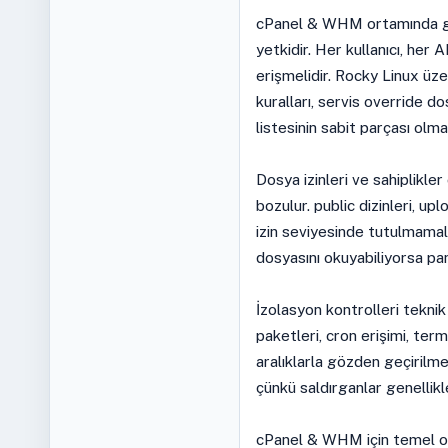
cPanel & WHM ortamında güv
yetkidir. Her kullanıcı, her
erişmelidir. Rocky Linux üz
kuralları, servis override d
listesinin sabit parçası olmal
Dosya izinleri ve sahiplikl
bozulur. public dizinleri, up
izin seviyesinde tutulmamalıd
dosyasını okuyabiliyorsa pan
İzolasyon kontrolleri teknik
paketleri, cron erişimi, term
aralıklarla gözden geçirilm
çünkü saldırganlar genellikl
cPanel & WHM için temel ope