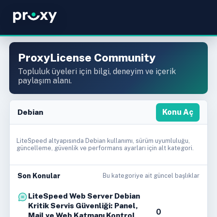
ProxyLicense Community
Topluluk üyeleri için bilgi, deneyim ve içerik
paylaşım alanı.
Debian
Konu Aç
LiteSpeed altyapısında Debian kullanımı, sürüm uyumluluğu,
güncelleme, güvenlik ve performans ayarları için alt kategori.
Son Konular
Bu kategoriye ait güncel başlıklar
LiteSpeed Web Server Debian
Kritik Servis Güvenliği: Panel,
0
Mail ve Web Katmanı Kontrol