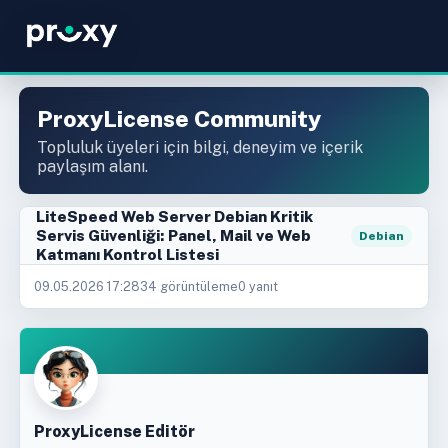
ProxyLicense Community
Topluluk üyeleri için bilgi, deneyim ve içerik
paylaşım alanı.
LiteSpeed Web Server Debian Kritik
Servis Güvenliği: Panel, Mail ve Web
Debian
Katmanı Kontrol Listesi
09.05.2026 17:28
34 görüntüleme
0 yanıt
ProxyLicense Editör