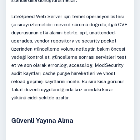
standardına dönüştürülmelidir.
LiteSpeed Web Server için temel operasyon listesi
şu sırayı izlemelidir: mevcut sürümü doğrula, ilgili CVE
duyurusunun etki alanını belirle, apt, unattended-
upgrades, vendor repository ve security pocket
üzerinden güncelleme yolunu netleştir, bakım öncesi
yedeği kontrol et, güncelleme sonrası servisleri test
et ve son olarak error.log, access.log, ModSecurity
audit kayıtları, cache purge hareketleri ve vhost
reload geçmişi kayıtlarını incele. Bu sıra kısa görünür
fakat düzenli uygulandığında kriz anındaki karar
yükünü ciddi şekilde azaltır.
Güvenli Yayına Alma