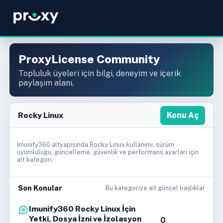
ProxyLicense Community
Topluluk üyeleri için bilgi, deneyim ve içerik
paylaşım alanı.
Rocky Linux
Konu Aç
Imunify360 altyapısında Rocky Linux kullanımı, sürüm
uyumluluğu, güncelleme, güvenlik ve performans ayarları için
alt kategori.
Son Konular
Bu kategoriye ait güncel başlıklar
Imunify360 Rocky Linux İçin
Yetki, Dosya İzni ve İzolasyon
0