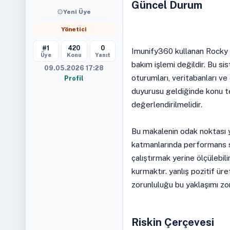
Güncel Durum
Yeni Üye
Yönetici
#1
420
0
Imunify360 kullanan Rocky L
Üye
Konu
Yanıt
bakım işlemi değildir. Bu sis
09.05.2026 17:28
oturumları, veritabanları ve
Profil
duyurusu geldiğinde konu te
değerlendirilmelidir.
Bu makalenin odak noktası 
katmanlarında performans s
çalıştırmak yerine ölçülebili
kurmaktır. yanlış pozitif ü
zorunluluğu bu yaklaşımı zor
Riskin Çerçevesi