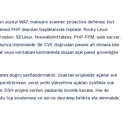
ırı yüzeyi WAF, malware scanner, proactive defense, bot
dened PHP depoları başlıklarında toplanır. Rocky Linux
visleri, SELinux, firewalld/nftables, PHP-FPM, web server,
ayrıca izlenmelidir. Bir CVE doğrudan panele ait olmasa bile
il veya veritabanı katmanında oluşan açık panel güvenliğini
nını doğru sınıflandırmaktır. Uzaktan erişilebilir açıklar acil
gerektirirken, yerel yetki yükseltme açıkları özellikle çok
 ve SSH erişimi verilen yapılarda öncelik kazanır. Her iki
, log incelemesi ve servis davranışı birlikte ele alınmalıdır.