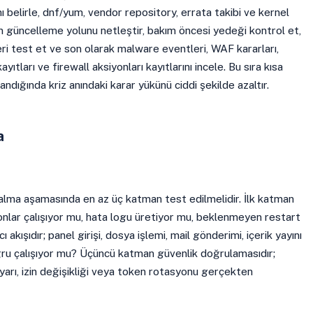
 belirle, dnf/yum, vendor repository, errata takibi ve kernel
 güncelleme yolunu netleştir, bakım öncesi yedeği kontrol et,
ri test et ve son olarak malware eventleri, WAF kararları,
ayıtları ve firewall aksiyonları kayıtlarını incele. Bu sıra kısa
ndığında kriz anındaki karar yükünü ciddi şekilde azaltır.
a
alma aşamasında en az üç katman test edilmelidir. İlk katman
emonlar çalışıyor mu, hata logu üretiyor mu, beklenmeyen restart
ı akışıdır; panel girişi, dosya işlemi, mail gönderimi, içerik yayını
ğru çalışıyor mu? Üçüncü katman güvenlik doğrulamasıdır;
ayarı, izin değişikliği veya token rotasyonu gerçekten