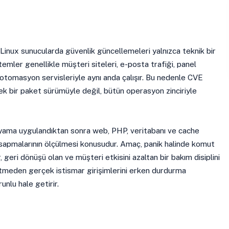
inux sunucularda güvenlik güncellemeleri yalnızca teknik bir
temler genellikle müşteri siteleri, e-posta trafiği, panel
 otomasyon servisleriyle aynı anda çalışır. Bu nedenle CVE
k bir paket sürümüyle değil, bütün operasyon zinciriyle
yama uygulandıktan sonra web, PHP, veritabanı ve cache
apmalarının ölçülmesi konusudur. Amaç, panik halinde komut
r, geri dönüşü olan ve müşteri etkisini azaltan bir bakım disiplini
retmeden gerçek istismar girişimlerini erken durdurma
unlu hale getirir.