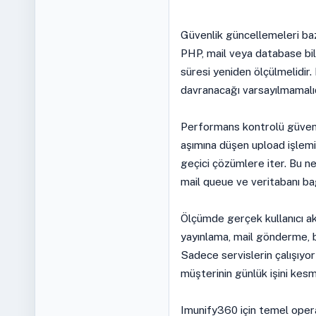
Güvenlik güncellemeleri baz
PHP, mail veya database bil
süresi yeniden ölçülmelidir.
davranacağı varsayılmamalıd
Performans kontrolü güvenli
aşımına düşen upload işlemi
geçici çözümlere iter. Bu ne
mail queue ve veritabanı bağ
Ölçümde gerçek kullanıcı akış
yayınlama, mail gönderme, b
Sadece servislerin çalışıyo
müşterinin günlük işini kes
Imunify360 için temel operas