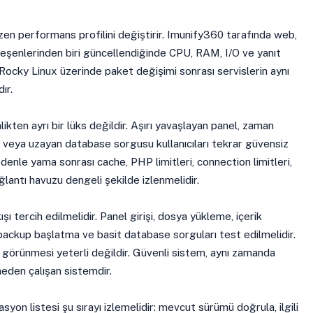
en performans profilini değiştirir. Imunify360 tarafında web,
eşenlerinden biri güncellendiğinde CPU, RAM, I/O ve yanıt
 Rocky Linux üzerinde paket değişimi sonrası servislerin aynı
ır.
kten ayrı bir lüks değildir. Aşırı yavaşlayan panel, zaman
 veya uzayan database sorgusu kullanıcıları tekrar güvensiz
denle yama sonrası cache, PHP limitleri, connection limitleri,
lantı havuzu dengeli şekilde izlenmelidir.
ı tercih edilmelidir. Panel girişi, dosya yükleme, içerik
ackup başlatma ve basit database sorguları test edilmelidir.
r görünmesi yeterli değildir. Güvenli sistem, aynı zamanda
meden çalışan sistemdir.
yon listesi şu sırayı izlemelidir: mevcut sürümü doğrula, ilgili