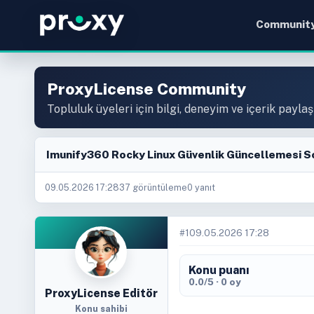
Communit
ProxyLicense Community
Topluluk üyeleri için bilgi, deneyim ve içerik paylaş
Imunify360 Rocky Linux Güvenlik Güncellemesi S
09.05.2026 17:28
37 görüntüleme
0 yanıt
#1
09.05.2026 17:28
Konu puanı
0.0/5 · 0 oy
ProxyLicense Editör
Konu sahibi