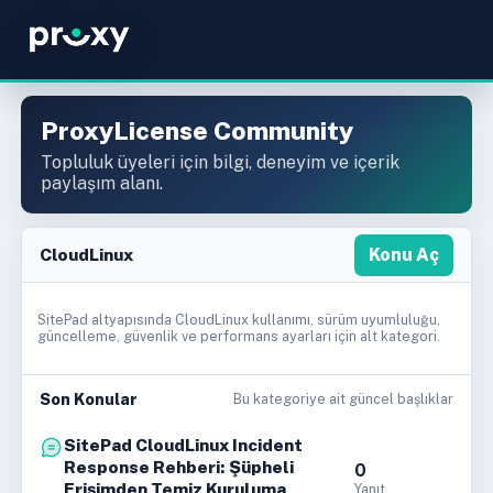
ProxyLicense Community
Topluluk üyeleri için bilgi, deneyim ve içerik
paylaşım alanı.
CloudLinux
Konu Aç
SitePad altyapısında CloudLinux kullanımı, sürüm uyumluluğu,
güncelleme, güvenlik ve performans ayarları için alt kategori.
Son Konular
Bu kategoriye ait güncel başlıklar
SitePad CloudLinux Incident
Response Rehberi: Şüpheli
0
Erişimden Temiz Kuruluma
Yanıt