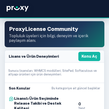
ProxyLicense Community
Topluluk üyeleri için bilgi, deneyim ve içerik
paylaşım alanı.
Lisans ve Ürün Deneyimleri
Konu Aç
Sunucu lisansları, WHMCS modülleri, SitePad, Softaculous ve
altyapı ürünleri için ürün deneyimleri.
Son Konular
Bu kategoriye ait güncel başlıklar
Lisanslı Ürün Seçiminde
Release Takibi ve Destek
0
Kalitesi
Yanıt