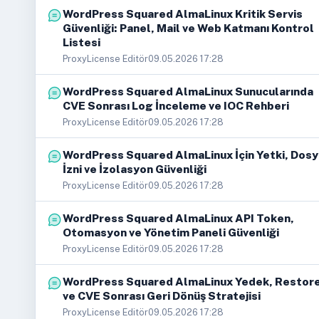
WordPress Squared AlmaLinux Kritik Servis
Güvenliği: Panel, Mail ve Web Katmanı Kontrol
Listesi
ProxyLicense Editör
09.05.2026 17:28
WordPress Squared AlmaLinux Sunucularında
CVE Sonrası Log İnceleme ve IOC Rehberi
ProxyLicense Editör
09.05.2026 17:28
WordPress Squared AlmaLinux İçin Yetki, Dos
İzni ve İzolasyon Güvenliği
ProxyLicense Editör
09.05.2026 17:28
WordPress Squared AlmaLinux API Token,
Otomasyon ve Yönetim Paneli Güvenliği
ProxyLicense Editör
09.05.2026 17:28
WordPress Squared AlmaLinux Yedek, Restor
ve CVE Sonrası Geri Dönüş Stratejisi
ProxyLicense Editör
09.05.2026 17:28