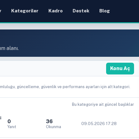
y
Kategoriler
Kadro
Destek
Blog
ım alanı.
Konu Aç
uluğu, güncelleme, güvenlik ve performans ayarları için alt kategori.
Bu kategoriye ait güncel başlıklar
:
0
36
09.05.2026 17:28
Yanıt
Okunma