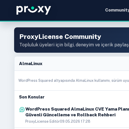
Communit
ProxyLicense Community
Topluluk üyeleri için bilgi, deneyim ve içerik paylaş
AlmaLinux
WordPress Squared altyapısında AlmaLinux kullanımı, sürüm uyuml
Son Konular
WordPress Squared AlmaLinux CVE Yama Planı
Güvenli Güncelleme ve Rollback Rehberi
ProxyLicense Editör
09.05.2026 17:28