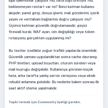
ilgili daemonlar çalışıyor mu, hata logu üretiyor mu,
beklenmeyen restart var mı? İkinci katman kullanıcı
akışıdır; panel girişi, dosya işlemi, mail gönderimi, içerik
yayını ve veritabanı bağlantısı doğru çalışıyor mu?
Üçüncü katman güvenlik doğrulamasıdır; geçici
firewall kuralı, WAF ayarı, izin değişikliği veya token
rotasyonu gerçekten uygulanmış mı?
Bu testler özellikle yoğun trafikli yapılarda önemlidir.
Güvenlik yaması uygulandıktan sonra cache davranışı,
PHP limitleri, upload boyutları, oturum süreleri veya
mail kuyruğu değişebilir. Kullanıcıya görünen küçük
hata, arka tarafta yanlış servis versiyonu veya eksik
rebuild anlamına gelebilir. Bu nedenle bakım sonrası ilk
saat aktif izleme yapılmalıdır.
Tepki vermek için Community üyeliği gerekir.