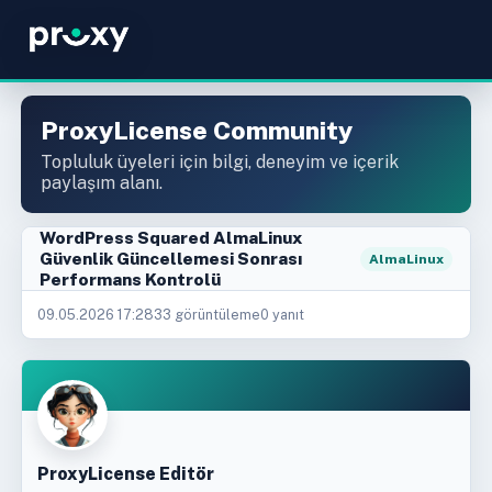
ProxyLicense Community
Topluluk üyeleri için bilgi, deneyim ve içerik
paylaşım alanı.
WordPress Squared AlmaLinux
Güvenlik Güncellemesi Sonrası
AlmaLinux
Performans Kontrolü
09.05.2026 17:28
33 görüntüleme
0 yanıt
ProxyLicense Editör