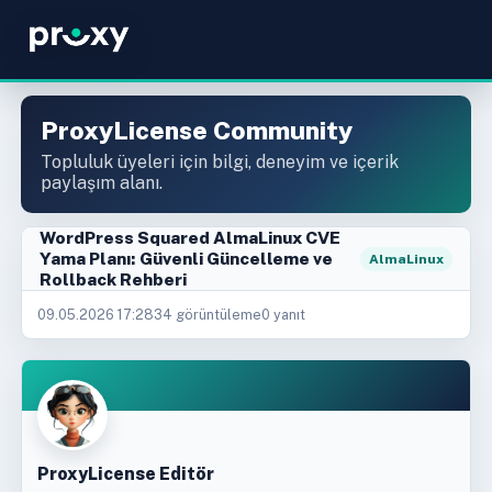
ProxyLicense Community
Topluluk üyeleri için bilgi, deneyim ve içerik
paylaşım alanı.
WordPress Squared AlmaLinux CVE
Yama Planı: Güvenli Güncelleme ve
AlmaLinux
Rollback Rehberi
09.05.2026 17:28
34 görüntüleme
0 yanıt
ProxyLicense Editör