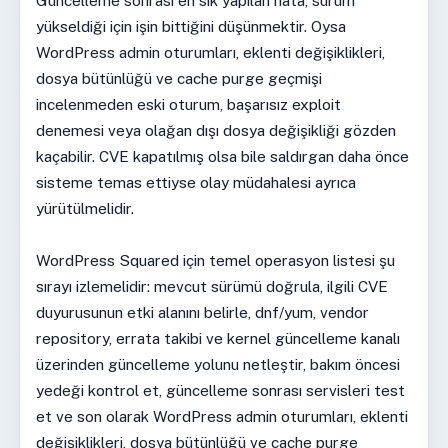
Güncelleme sonrası en sık yapılan hata, sürüm
yükseldiği için işin bittiğini düşünmektir. Oysa
WordPress admin oturumları, eklenti değişiklikleri,
dosya bütünlüğü ve cache purge geçmişi
incelenmeden eski oturum, başarısız exploit
denemesi veya olağan dışı dosya değişikliği gözden
kaçabilir. CVE kapatılmış olsa bile saldırgan daha önce
sisteme temas ettiyse olay müdahalesi ayrıca
yürütülmelidir.
WordPress Squared için temel operasyon listesi şu
sırayı izlemelidir: mevcut sürümü doğrula, ilgili CVE
duyurusunun etki alanını belirle, dnf/yum, vendor
repository, errata takibi ve kernel güncelleme kanalı
üzerinden güncelleme yolunu netleştir, bakım öncesi
yedeği kontrol et, güncelleme sonrası servisleri test
et ve son olarak WordPress admin oturumları, eklenti
değişiklikleri, dosya bütünlüğü ve cache purge