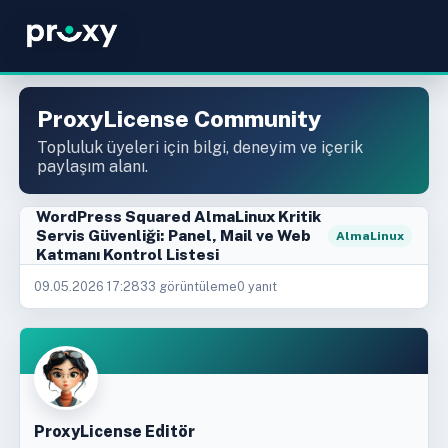
ProxyLicense Community
Topluluk üyeleri için bilgi, deneyim ve içerik
paylaşım alanı.
WordPress Squared AlmaLinux Kritik
Servis Güvenliği: Panel, Mail ve Web
AlmaLinux
Katmanı Kontrol Listesi
09.05.2026 17:28
33 görüntüleme
0 yanıt
ProxyLicense Editör