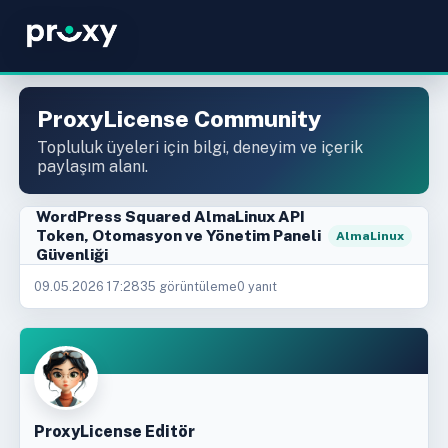
ProxyLicense Community
Topluluk üyeleri için bilgi, deneyim ve içerik
paylaşım alanı.
WordPress Squared AlmaLinux API
Token, Otomasyon ve Yönetim Paneli
AlmaLinux
Güvenliği
09.05.2026 17:28
35 görüntüleme
0 yanıt
ProxyLicense Editör