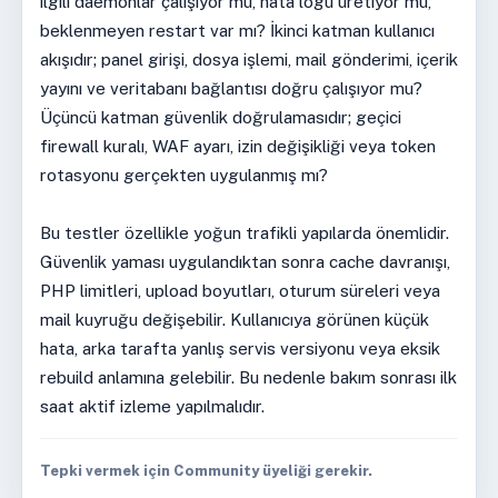
ilgili daemonlar çalışıyor mu, hata logu üretiyor mu,
beklenmeyen restart var mı? İkinci katman kullanıcı
akışıdır; panel girişi, dosya işlemi, mail gönderimi, içerik
yayını ve veritabanı bağlantısı doğru çalışıyor mu?
Üçüncü katman güvenlik doğrulamasıdır; geçici
firewall kuralı, WAF ayarı, izin değişikliği veya token
rotasyonu gerçekten uygulanmış mı?
Bu testler özellikle yoğun trafikli yapılarda önemlidir.
Güvenlik yaması uygulandıktan sonra cache davranışı,
PHP limitleri, upload boyutları, oturum süreleri veya
mail kuyruğu değişebilir. Kullanıcıya görünen küçük
hata, arka tarafta yanlış servis versiyonu veya eksik
rebuild anlamına gelebilir. Bu nedenle bakım sonrası ilk
saat aktif izleme yapılmalıdır.
Tepki vermek için Community üyeliği gerekir.