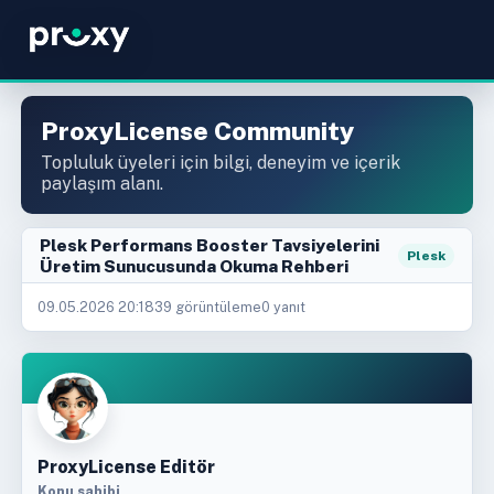
ProxyLicense Community
Topluluk üyeleri için bilgi, deneyim ve içerik
paylaşım alanı.
Plesk Performans Booster Tavsiyelerini
Plesk
Üretim Sunucusunda Okuma Rehberi
09.05.2026 20:18
39 görüntüleme
0 yanıt
ProxyLicense Editör
Konu sahibi