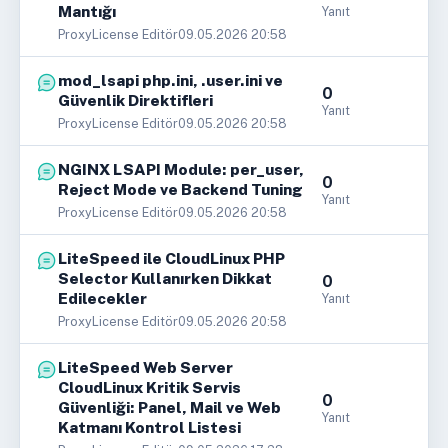
Mantığı
Yanıt
ProxyLicense Editör
09.05.2026 20:58
mod_lsapi php.ini, .user.ini ve
0
Güvenlik Direktifleri
Yanıt
ProxyLicense Editör
09.05.2026 20:58
NGINX LSAPI Module: per_user,
0
Reject Mode ve Backend Tuning
Yanıt
ProxyLicense Editör
09.05.2026 20:58
LiteSpeed ile CloudLinux PHP
Selector Kullanırken Dikkat
0
Edilecekler
Yanıt
ProxyLicense Editör
09.05.2026 20:58
LiteSpeed Web Server
CloudLinux Kritik Servis
0
Güvenliği: Panel, Mail ve Web
Yanıt
Katmanı Kontrol Listesi