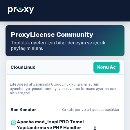
ProxyLicense Community
Topluluk üyeleri için bilgi, deneyim ve içerik
paylaşım alanı.
CloudLinux
Konu Aç
LiteSpeed altyapısında CloudLinux kullanımı, sürüm
uyumluluğu, güncelleme, güvenlik ve performans ayarları için
alt kategori.
Son Konular
Bu kategoriye ait güncel başlıklar
Apache mod_lsapi PRO Temel
Yapılandırma ve PHP Handler
0