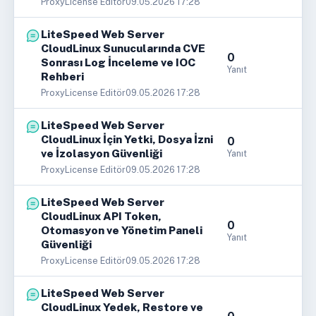
ProxyLicense Editör
09.05.2026 17:28
LiteSpeed Web Server
CloudLinux Sunucularında CVE
0
Sonrası Log İnceleme ve IOC
Yanıt
Rehberi
ProxyLicense Editör
09.05.2026 17:28
LiteSpeed Web Server
CloudLinux İçin Yetki, Dosya İzni
0
ve İzolasyon Güvenliği
Yanıt
ProxyLicense Editör
09.05.2026 17:28
LiteSpeed Web Server
CloudLinux API Token,
0
Otomasyon ve Yönetim Paneli
Yanıt
Güvenliği
ProxyLicense Editör
09.05.2026 17:28
LiteSpeed Web Server
CloudLinux Yedek, Restore ve