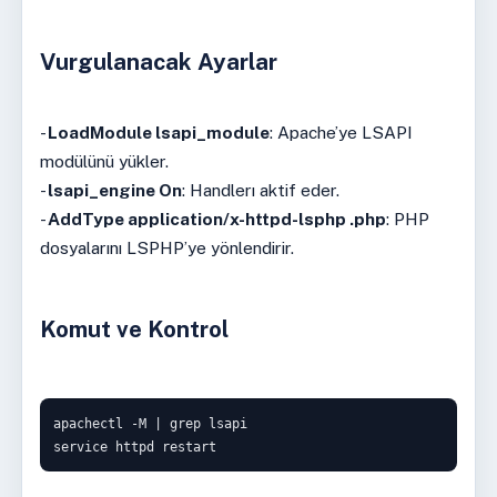
Vurgulanacak Ayarlar
-
LoadModule lsapi_module
: Apache’ye LSAPI
modülünü yükler.
-
lsapi_engine On
: Handlerı aktif eder.
-
AddType application/x-httpd-lsphp .php
: PHP
dosyalarını LSPHP’ye yönlendirir.
Komut ve Kontrol
apachectl -M | grep lsapi

service httpd restart