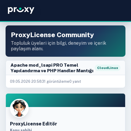
ProxyLicense Community
Topluluk üyeleri için bilgi, deneyim ve içerik
paylaşım alanı.
Apache mod_lsapi PRO Temel
CloudLinux
Yapılandırma ve PHP Handler Mantığı
09.05.2026 20:58
31 görüntüleme
0 yanıt
ProxyLicense Editör
Konu sahibi