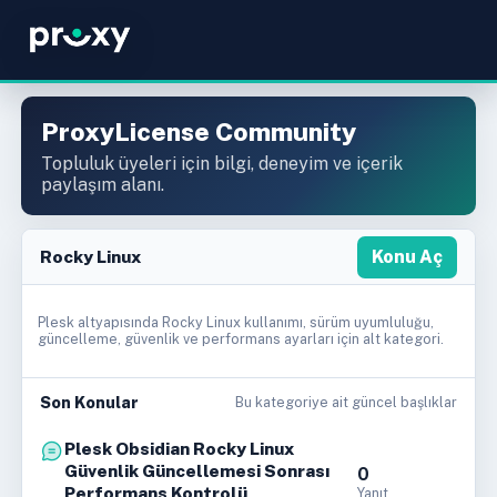
ProxyLicense Community
Topluluk üyeleri için bilgi, deneyim ve içerik
paylaşım alanı.
Rocky Linux
Konu Aç
Plesk altyapısında Rocky Linux kullanımı, sürüm uyumluluğu,
güncelleme, güvenlik ve performans ayarları için alt kategori.
Son Konular
Bu kategoriye ait güncel başlıklar
Plesk Obsidian Rocky Linux
Güvenlik Güncellemesi Sonrası
0
Performans Kontrolü
Yanıt