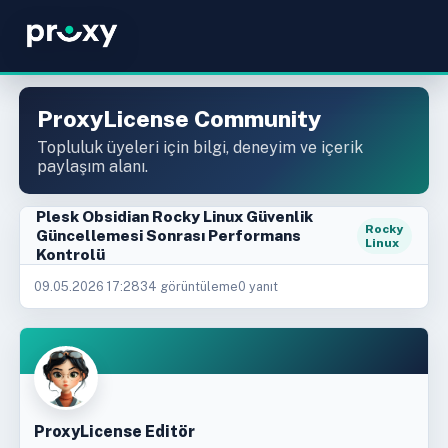
ProxyLicense Community
Topluluk üyeleri için bilgi, deneyim ve içerik
paylaşım alanı.
Plesk Obsidian Rocky Linux Güvenlik
Rocky
Güncellemesi Sonrası Performans
Linux
Kontrolü
09.05.2026 17:28
34 görüntüleme
0 yanıt
ProxyLicense Editör