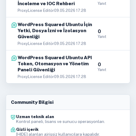
İnceleme ve IOC Rehberi
Yanıt
ProxyLicense Editör
09.05.2026 17:28
WordPress Squared Ubuntu İçin
Yetki, Dosya İzni ve İzolasyon
0
Güvenliği
Yanıt
ProxyLicense Editör
09.05.2026 17:28
WordPress Squared Ubuntu API
Token, Otomasyon ve Yönetim
0
Paneli Güvenliği
Yanıt
ProxyLicense Editör
09.05.2026 17:28
Community Bilgisi
Uzman teknik alan
Kontrol paneli, lisans ve sunucu operasyonları.
Gizli içerik
[HIDE] alanları girişsiz kullanıcılara kapalıdır.