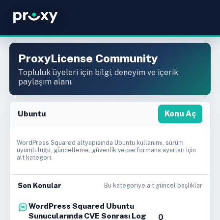
ProxyLicense Community
Topluluk üyeleri için bilgi, deneyim ve içerik
paylaşım alanı.
Ubuntu
Konu Aç
WordPress Squared altyapısında Ubuntu kullanımı, sürüm
uyumluluğu, güncelleme, güvenlik ve performans ayarları için
alt kategori.
Son Konular
Bu kategoriye ait güncel başlıklar
WordPress Squared Ubuntu
Sunucularında CVE Sonrası Log
0