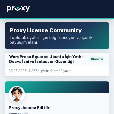
ProxyLicense Community
Topluluk üyeleri için bilgi, deneyim ve içerik
paylaşım alanı.
WordPress Squared Ubuntu İçin Yetki,
Ubuntu
Dosya İzni ve İzolasyon Güvenliği
09.05.2026 17:28
34 görüntüleme
0 yanıt
ProxyLicense Editör
Konu sahibi