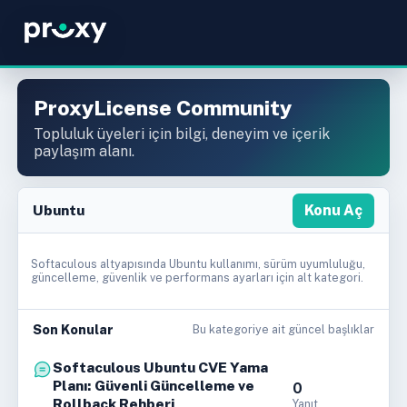
ProxyLicense Community
Topluluk üyeleri için bilgi, deneyim ve içerik
paylaşım alanı.
Ubuntu
Konu Aç
Softaculous altyapısında Ubuntu kullanımı, sürüm uyumluluğu,
güncelleme, güvenlik ve performans ayarları için alt kategori.
Son Konular
Bu kategoriye ait güncel başlıklar
Softaculous Ubuntu CVE Yama
Planı: Güvenli Güncelleme ve
0
Rollback Rehberi
Yanıt