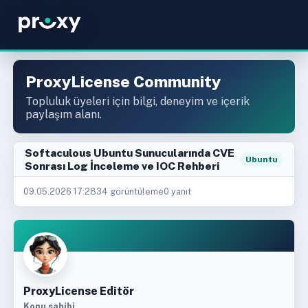
ProxyLicense Community
Topluluk üyeleri için bilgi, deneyim ve içerik
paylaşım alanı.
Softaculous Ubuntu Sunucularında CVE
Ubuntu
Sonrası Log İnceleme ve IOC Rehberi
09.05.2026 17:28
34 görüntüleme
0 yanıt
ProxyLicense Editör
Konu sahibi