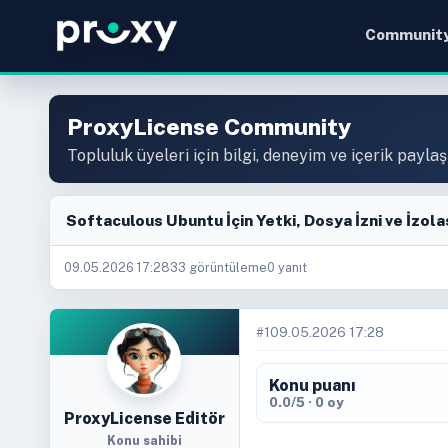
Communit
ProxyLicense Community
Topluluk üyeleri için bilgi, deneyim ve içerik paylaş
Softaculous Ubuntu İçin Yetki, Dosya İzni ve İzol
09.05.2026 17:28
33 görüntüleme
0 yanıt
#1
09.05.2026 17:28
Konu puanı
0.0/5 · 0 oy
ProxyLicense Editör
Konu sahibi