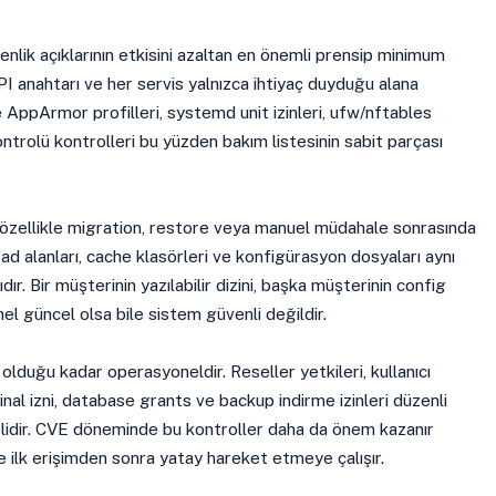
lik açıklarının etkisini azaltan en önemli prensip minimum
 API anahtarı ve her servis yalnızca ihtiyaç duyduğu alana
 AppArmor profilleri, systemd unit izinleri, ufw/nftables
ontrolü kontrolleri bu yüzden bakım listesinin sabit parçası
er özellikle migration, restore veya manuel müdahale sonrasında
load alanları, cache klasörleri ve konfigürasyon dosyaları aynı
ır. Bir müşterinin yazılabilir dizini, başka müşterinin config
el güncel olsa bile sistem güvenli değildir.
 olduğu kadar operasyoneldir. Reseller yetkileri, kullanıcı
inal izni, database grants ve backup indirme izinleri düzenli
elidir. CVE döneminde bu kontroller daha da önem kazanır
e ilk erişimden sonra yatay hareket etmeye çalışır.