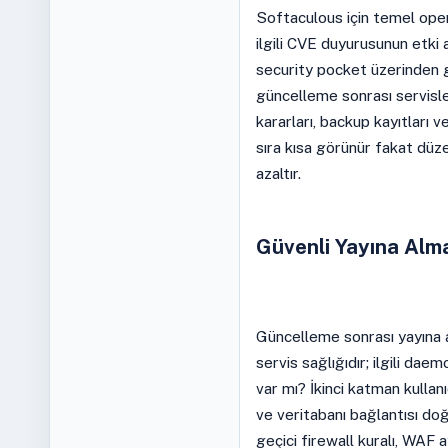
Softaculous için temel oper
ilgili CVE duyurusunun etki 
security pocket üzerinden g
güncelleme sonrası servisl
kararları, backup kayıtları v
sıra kısa görünür fakat düze
azaltır.
Güvenli Yayına Alm
Güncelleme sonrası yayına 
servis sağlığıdır; ilgili da
var mı? İkinci katman kullanıc
ve veritabanı bağlantısı do
geçici firewall kuralı, WAF 