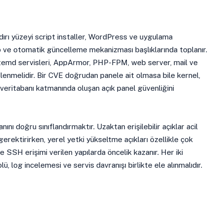
dırı yüzeyi script installer, WordPress ve uygulama
p ve otomatik güncelleme mekanizması başlıklarında toplanır.
temd servisleri, AppArmor, PHP-FPM, web server, mail ve
zlenmelidir. Bir CVE doğrudan panele ait olmasa bile kernel,
veritabanı katmanında oluşan açık panel güvenliğini
nını doğru sınıflandırmaktır. Uzaktan erişilebilir açıklar acil
gerektirirken, yerel yetki yükseltme açıkları özellikle çok
 ve SSH erişimi verilen yapılarda öncelik kazanır. Her iki
, log incelemesi ve servis davranışı birlikte ele alınmalıdır.