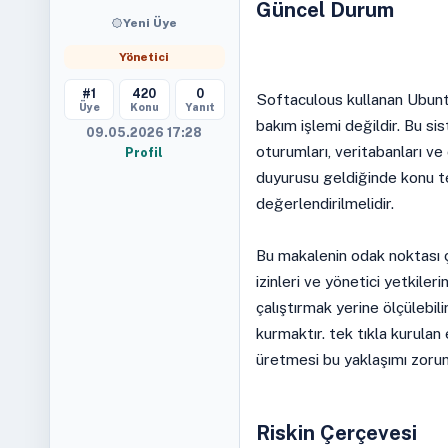
Güncel Durum
Yeni Üye
Yönetici
#1
420
0
Softaculous kullanan Ubuntu
Üye
Konu
Yanıt
bakım işlemi değildir. Bu sis
09.05.2026 17:28
oturumları, veritabanları ve
Profil
duyurusu geldiğinde konu te
değerlendirilmelidir.
Bu makalenin odak noktası ç
izinleri ve yönetici yetkil
çalıştırmak yerine ölçülebili
kurmaktır. tek tıkla kurula
üretmesi bu yaklaşımı zorunl
Riskin Çerçevesi