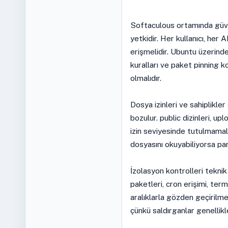
Softaculous ortamında güven
yetkidir. Her kullanıcı, her
erişmelidir. Ubuntu üzerinde
kuralları ve paket pinning k
olmalıdır.
Dosya izinleri ve sahiplikl
bozulur. public dizinleri, up
izin seviyesinde tutulmamalıd
dosyasını okuyabiliyorsa pan
İzolasyon kontrolleri teknik
paketleri, cron erişimi, term
aralıklarla gözden geçirilm
çünkü saldırganlar genellikl