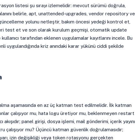
asyon listesi şu sırayı izlemelidir: mevcut sürümü doğrula,
alanını belirle, apt, unattended-upgrades, vendor repository ve
üncelleme yolunu netleştir, bakım öncesi yedeği kontrol et,
eri test et ve son olarak kurulum geçmişi, otomatik update
e kullanıcı tarafından eklenen uygulamalar kayıtlarını incele. Bu
nli uygulandığında kriz anındaki karar yükünü ciddi şekilde
a
alma aşamasında en az üç katman test edilmelidir. İlk katman
emonlar çalışıyor mu, hata logu üretiyor mu, beklenmeyen restart
ı akışıdır; panel girişi, dosya işlemi, mail gönderimi, içerik yayını
ğru çalışıyor mu? Üçüncü katman güvenlik doğrulamasıdır;
ayarı, izin değişikliği veya token rotasyonu gerçekten