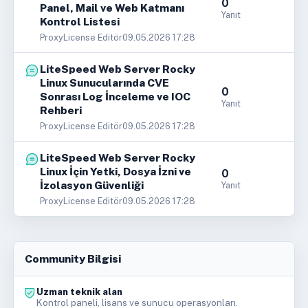
0
Panel, Mail ve Web Katmanı
Yanıt
Kontrol Listesi
ProxyLicense Editör
09.05.2026 17:28
LiteSpeed Web Server Rocky
Linux Sunucularında CVE
0
Sonrası Log İnceleme ve IOC
Yanıt
Rehberi
ProxyLicense Editör
09.05.2026 17:28
LiteSpeed Web Server Rocky
Linux İçin Yetki, Dosya İzni ve
0
İzolasyon Güvenliği
Yanıt
ProxyLicense Editör
09.05.2026 17:28
Community Bilgisi
Uzman teknik alan
Kontrol paneli, lisans ve sunucu operasyonları.