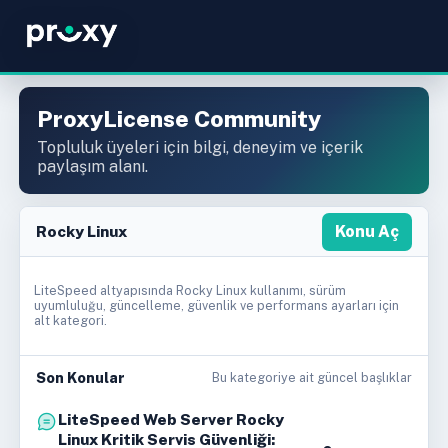
ProxyLicense Community
Topluluk üyeleri için bilgi, deneyim ve içerik
paylaşım alanı.
Rocky Linux
Konu Aç
LiteSpeed altyapısında Rocky Linux kullanımı, sürüm
uyumluluğu, güncelleme, güvenlik ve performans ayarları için
alt kategori.
Son Konular
Bu kategoriye ait güncel başlıklar
LiteSpeed Web Server Rocky
Linux Kritik Servis Güvenliği: