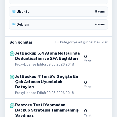
Ubuntu
5 konu
Debian
4 konu
Son Konular
Bu kategoriye ait güncel başlıklar
JetBackup 5.4 Alpha Notlarında
0
Deduplication ve 2FA Başlıkları
Yanıt
ProxyLicense Editör
09.05.2026 20:18
JetBackup 4’ten 5’e Geçişte En
Çok Atlanan Uyumluluk
0
Detayları
Yanıt
ProxyLicense Editör
09.05.2026 20:18
Restore Testi Yapmadan
Backup Stratejisi Tamamlanmış
0
Sayılmaz
Yanıt