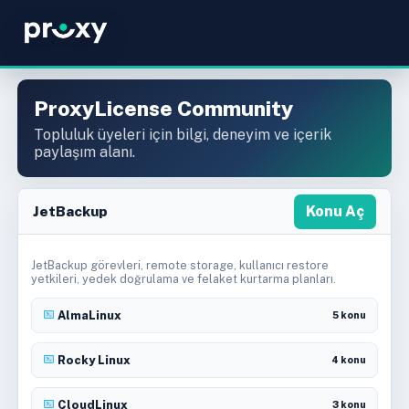
ProxyLicense Community
Topluluk üyeleri için bilgi, deneyim ve içerik
paylaşım alanı.
JetBackup
Konu Aç
JetBackup görevleri, remote storage, kullanıcı restore
yetkileri, yedek doğrulama ve felaket kurtarma planları.
AlmaLinux
5 konu
Rocky Linux
4 konu
CloudLinux
3 konu