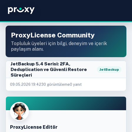
ProxyLicense Community
Topluluk üyeleri için bilgi, deneyim ve içerik
paylaşım alanı.
JetBackup 5.4 Serisi: 2FA,
Deduplication ve Güvenli Restore
JetBackup
Süreçleri
09.05.2026 19:42
30 görüntüleme
0 yanıt
ProxyLicense Editör