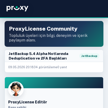
ProxyLicense Community
Topluluk üyeleri için bilgi, deneyim ve içerik
paylaşım alanı.
JetBackup 5.4 Alpha Notlarında
JetBackup
Deduplication ve 2FA Başlıkları
09.05.2026 20:18
34 görüntüleme
0 yanıt
ProxyLicense Editör
Konu sahibi