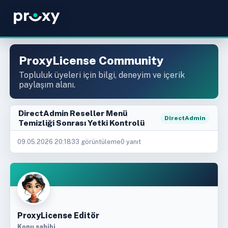
ProxyLicense Community
Topluluk üyeleri için bilgi, deneyim ve içerik
paylaşım alanı.
DirectAdmin Reseller Menü
DirectAdmin
Temizliği Sonrası Yetki Kontrolü
09.05.2026 20:18
33 görüntüleme
0 yanıt
ProxyLicense Editör
Konu sahibi