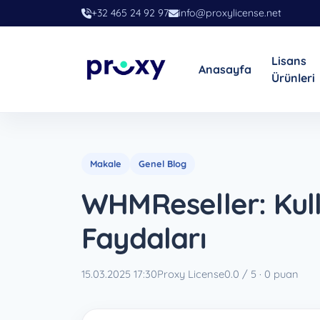
+32 465 24 92 97
info@proxylicense.net
Lisans
Anasayfa
Ürünleri
Makale
Genel Blog
WHMReseller: Kulla
Faydaları
15.03.2025 17:30
Proxy License
0.0 / 5 · 0 puan