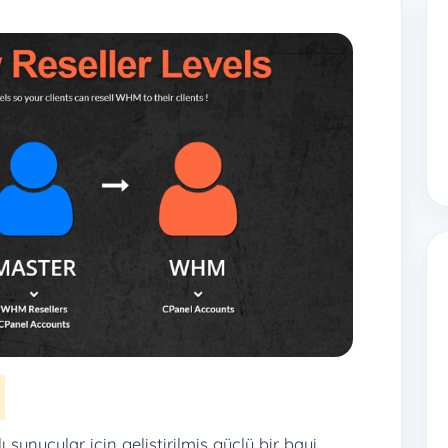
unucular için geliştirilmiş güçlü bir bayi