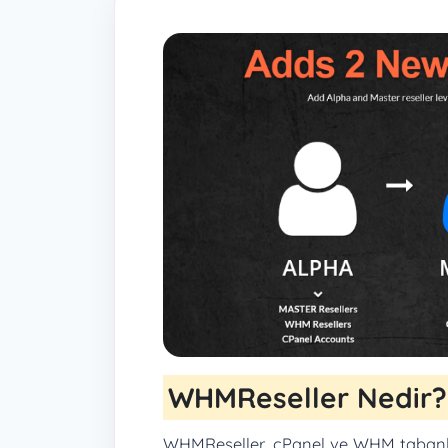
WHMReseller Nedir?
WHMReseller, cPanel ve WHM tabanlı s