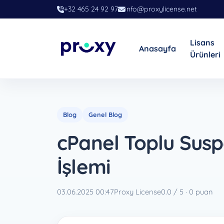
+32 465 24 92 97
info@proxylicense.net
Lisans
Anasayfa
Ürünleri
Blog
Genel Blog
cPanel Toplu Sus
İşlemi
03.06.2025 00:47
Proxy License
0.0 / 5 · 0 puan