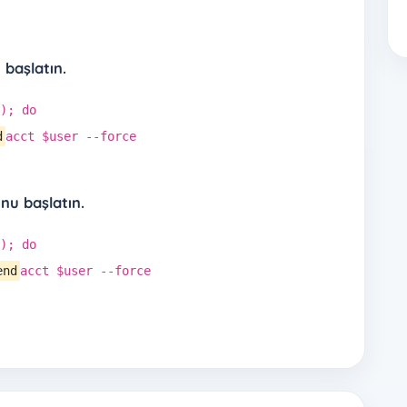
başlatın.
/); do
d
acct $user --force
u başlatın.
/); do
end
acct $user --force