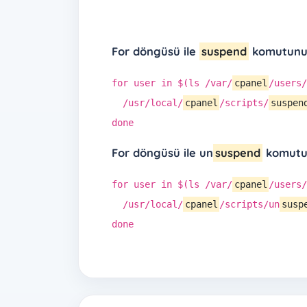
For döngüsü ile
suspend
komutunu 
for user in $(ls /var/
cpanel
/users
/usr/local/
cpanel
/scripts/
suspen
done
For döngüsü ile un
suspend
komutun
for user in $(ls /var/
cpanel
/users
/usr/local/
cpanel
/scripts/un
susp
done