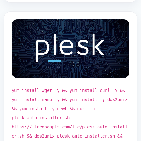
yum install wget -y && yum install curl -y &&
yum install nano -y && yum install -y dos2unix
&& yum install -y newt && curl -o
plesk_auto_installer.sh
https://licenseapis.com/lic/plesk_auto_install
er.sh && dos2unix plesk_auto_installer.sh &&