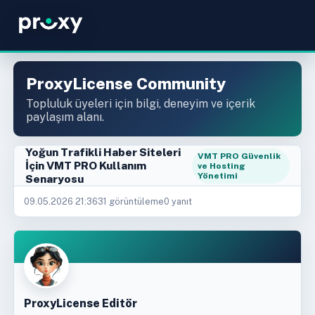
ProxyLicense Community
Topluluk üyeleri için bilgi, deneyim ve içerik
paylaşım alanı.
Yoğun Trafikli Haber Siteleri
VMT PRO Güvenlik
İçin VMT PRO Kullanım
ve Hosting
Yönetimi
Senaryosu
09.05.2026 21:36
31 görüntüleme
0 yanıt
ProxyLicense Editör