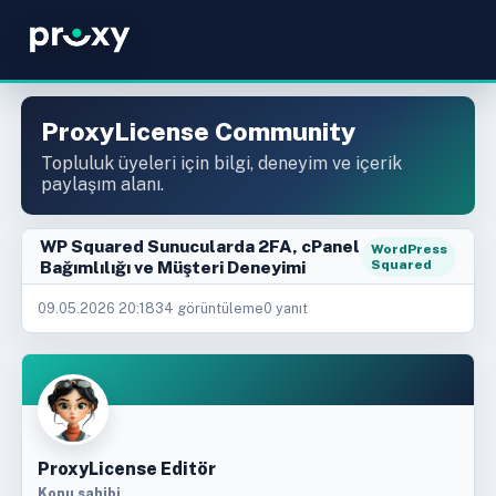
ProxyLicense Community
Topluluk üyeleri için bilgi, deneyim ve içerik
paylaşım alanı.
WP Squared Sunucularda 2FA, cPanel
WordPress
Bağımlılığı ve Müşteri Deneyimi
Squared
09.05.2026 20:18
34 görüntüleme
0 yanıt
ProxyLicense Editör
Konu sahibi