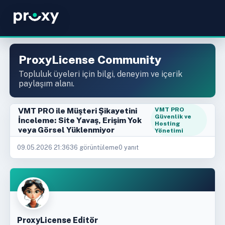
ProxyLicense Community
Topluluk üyeleri için bilgi, deneyim ve içerik
paylaşım alanı.
VMT PRO ile Müşteri Şikayetini
VMT PRO
Güvenlik ve
İnceleme: Site Yavaş, Erişim Yok
Hosting
veya Görsel Yüklenmiyor
Yönetimi
09.05.2026 21:36
36 görüntüleme
0 yanıt
ProxyLicense Editör